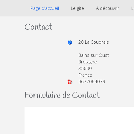
Page d'accueil
Le gîte
A découvrir
L
Contact
28 La Coudrais
Bains sur Oust
Bretagne
35600
France
0677064079
Formulaire de Contact
Envoyer un e-mail